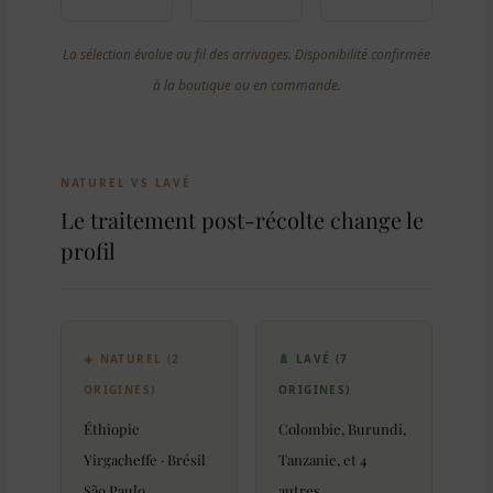
La sélection évolue au fil des arrivages. Disponibilité confirmée
à la boutique ou en commande.
NATUREL VS LAVÉ
Le traitement post-récolte change le
profil
☀️ NATUREL (2
🚿 LAVÉ (7
ORIGINES)
ORIGINES)
Éthiopie
Colombie, Burundi,
Yirgacheffe · Brésil
Tanzanie, et 4
São Paulo
autres