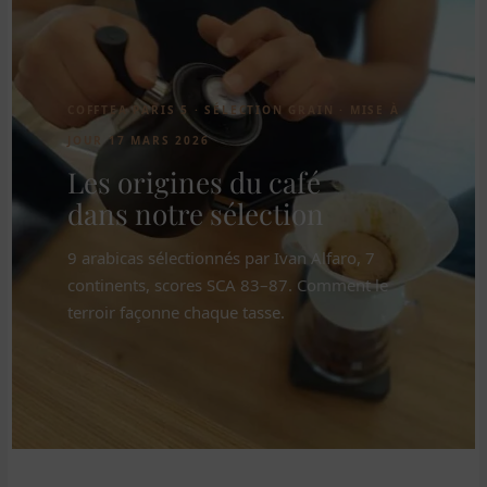
COFFTEA PARIS 5 · SÉLECTION GRAIN · MISE À
JOUR 17 MARS 2026
Les origines du café
dans notre sélection
9 arabicas sélectionnés par Ivan Alfaro, 7
continents, scores SCA 83–87. Comment le
terroir façonne chaque tasse.