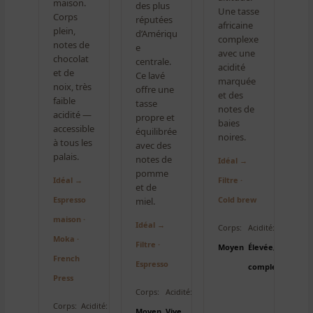
maison.
des plus
Une tasse
Corps
réputées
africaine
plein,
d’Amériqu
complexe
notes de
e
avec une
chocolat
centrale.
acidité
et de
Ce lavé
marquée
noix, très
offre une
et des
faible
tasse
notes de
acidité —
propre et
baies
accessible
équilibrée
noires.
à tous les
avec des
palais.
notes de
Idéal →
pomme
Idéal →
Filtre ·
et de
Espresso
Cold brew
miel.
maison ·
Idéal →
Corps:
Acidité:
Moka ·
Filtre ·
Moyen
Élevée,
French
Espresso
complexe
Press
Corps:
Acidité:
Corps:
Acidité:
Moyen
Vive,