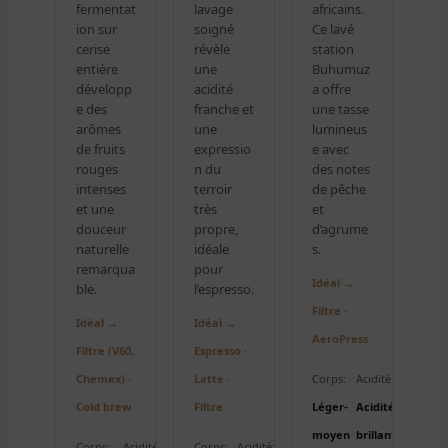
fermentat
lavage
africains.
ion sur
soigné
Ce lavé
cerise
révèle
station
entière
une
Buhumuz
développ
acidité
a offre
e des
franche et
une tasse
arômes
une
lumineus
de fruits
expressio
e avec
rouges
n du
des notes
intenses
terroir
de pêche
et une
très
et
douceur
propre,
d’agrume
naturelle
idéale
s.
remarqua
pour
Idéal →
ble.
l’espresso.
Filtre ·
Idéal →
Idéal →
AeroPress
Filtre (V60,
Espresso ·
Chemex) ·
Latte ·
Corps:
Acidité:
Cold brew
Filtre
Léger-
Acidité
moyen
brillante
Corps:
Acidité:
Corps:
Acidité: