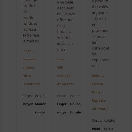
e produit
une belle
produit
des cafés
découver
des
atypiques
te. Ce lavé
profils
, terreux
offre une
ronds et
et
tasse
faciles à
profonds
florale et
extraire à
— pour
veloutée,
la maison.
les
idéale en
curieux et
filtre.
Idéal →
les
Espresso
Idéal →
explorate
urs.
maison ·
V60 ·
Filtre ·
Chemex ·
Idéal →
Débutants
AeroPress
French
Press ·
Corps:
Acidité:
Corps:
Acidité:
Espresso
Moyen
Modérée,
Léger-
Douce,
alternatif
ronde
moyen
florale
Corps:
Acidité:
Plein
Faible