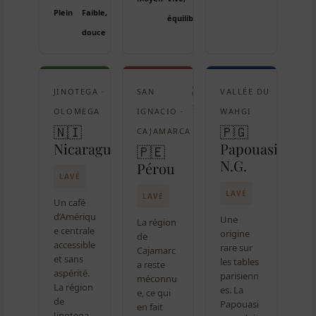
Plein
Faible,
équilibrée
douce
83
84
83
JINOTEGA ·
SAN
VALLÉE DU
SCA
SCA
SCA
OLOMEGA
IGNACIO ·
WAHGI
🇳🇮
🇵🇬
CAJAMARCA
Nicaragua
Papouasie
🇵🇪
N.G.
Pérou
LAVÉ
LAVÉ
LAVÉ
Un café
d’Amériqu
Une
La région
e centrale
origine
de
accessible
rare sur
Cajamarc
et sans
les tables
a reste
aspérité.
parisienn
méconnu
La région
es. La
e, ce qui
de
Papouasi
en fait
Jinotega