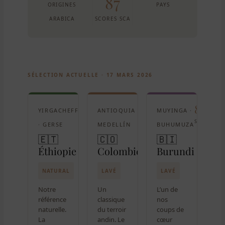
87
ORIGINES
PAYS
ARABICA
SCORES SCA
SÉLECTION ACTUELLE · 17 MARS 2026
87
86
85
YIRGACHEFFE
ANTIOQUIA ·
MUYINGA ·
SCA
SCA
SCA
· GERSE
MEDELLÍN
BUHUMUZA
🇪🇹
🇨🇴
🇧🇮
Éthiopie
Colombie
Burundi
NATURAL
LAVÉ
LAVÉ
Notre
Un
L’un de
référence
classique
nos
naturelle.
du terroir
coups de
La
andin. Le
cœur