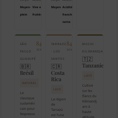
Moyen-
Vive et
Moyen
Acidité
plein
fruitée
franche,
nette
84
84
84
SÃO
TARRAZÚ
MOSHI ·
SCA
SCA
SCA
PAULO ·
· LOS
KILIMANDJARO
🇹🇿
GUAXUPÉ
SANTOS
Tanzanie
🇧🇷
🇨🇷
Brésil
Costa
LAVÉ
Rica
NATURAL
Cultivé
LAVÉ
sur les
Le
flancs du
classique
La région
Kilimandj
sudaméri
de
aro à
cain pour
Tarrazú
haute
l’espresso
est l’une
altitude.