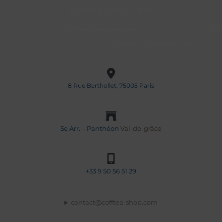
Cofftea Shop Paris
Cofftea Shop est un
Coffee Shop Parisien
mêlant art et convivialité,
pour se détendre ou travailler
dans le Quartier Latin
.
8 Rue Berthollet, 75005 Paris
5e Arr. – Panthéon
Val-de-grâce
+33
9 50 56 51 29
contact@cofftea-shop.com