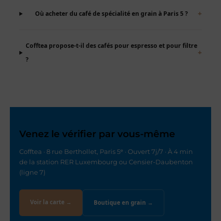
+
Où acheter du café de spécialité en grain à Paris 5 ?
Cofftea propose-t-il des cafés pour espresso et pour filtre
+
?
Venez le vérifier par vous-même
Cofftea · 8 rue Berthollet, Paris 5ᵉ · Ouvert 7j/7 · À 4 min
de la station RER Luxembourg ou Censier-Daubenton
(ligne 7)
Voir la carte →
Boutique en grain →