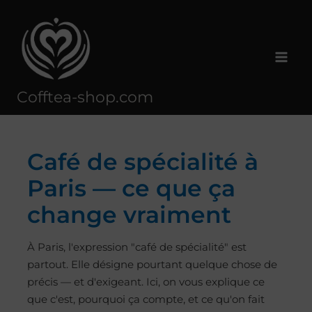
Aller
au
contenu
Cofftea-shop.com
Café de spécialité à
Paris — ce que ça
change vraiment
À Paris, l'expression "café de spécialité" est
partout. Elle désigne pourtant quelque chose de
précis — et d'exigeant. Ici, on vous explique ce
que c'est, pourquoi ça compte, et ce qu'on fait