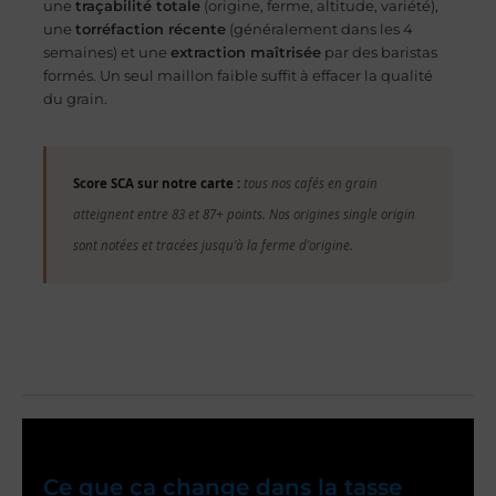
une
traçabilité totale
(origine, ferme, altitude, variété),
une
torréfaction récente
(généralement dans les 4
semaines) et une
extraction maîtrisée
par des baristas
formés. Un seul maillon faible suffit à effacer la qualité
du grain.
Score SCA sur notre carte :
tous nos cafés en grain
atteignent entre 83 et 87+ points. Nos origines single origin
sont notées et tracées jusqu'à la ferme d'origine.
Ce que ça change dans la tasse