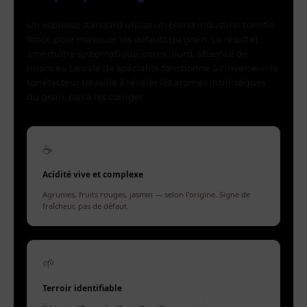
Un espresso standard utilise un blend industriel torréfié
foncé pour masquer les défauts du grain. Le résultat :
amertume systématique, corps lourd, absence de
nuances. Le café de spécialité fonctionne à l'inverse — le
torréfacteur travaille à révéler les arômes intrinsèques
du grain, pas à les corriger.
☕
Acidité vive et complexe
Agrumes, fruits rouges, jasmin — selon l'origine. Signe de
fraîcheur, pas de défaut.
🌱
Terroir identifiable