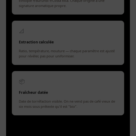
Éthiopie ≠ Burundi ≠ Costa Rica. Chaque origine a une
signature aromatique propre.
📐
Extraction calculée
Ratio, température, mouture — chaque paramètre est ajusté
pour révéler, pas pour uniformiser.
📦
Fraîcheur datée
Date de torréfaction visible. On ne vend pas de café vieux de
six mois sous prétexte qu'il est "bio".