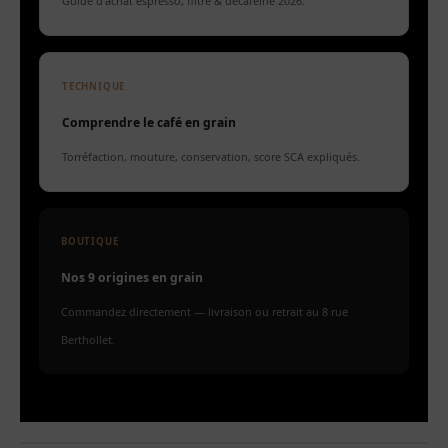
Guide d'achat espresso, filtre & décaféiné 2026.
TECHNIQUE
Comprendre le café en grain
Torréfaction, mouture, conservation, score SCA expliqués.
BOUTIQUE
Nos 9 origines en grain
Commandez directement — livraison ou retrait au 8 rue
Berthollet.