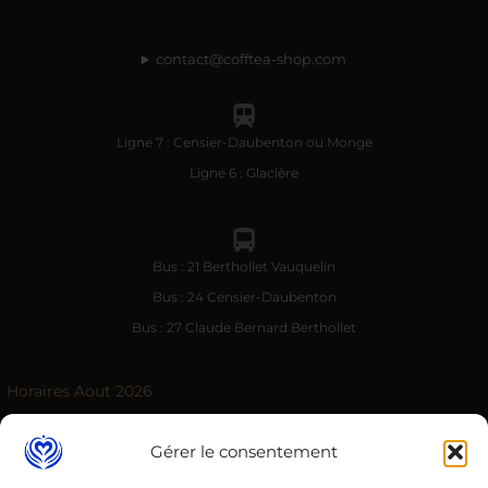
contact@cofftea-shop.com
Ligne 7 : Censier-Daubenton ou Monge
Ligne 6 : Glacière
Bus : 21 Berthollet Vauquelin
Bus : 24 Censier-Daubenton
Bus : 27 Claude Bernard Berthollet
Horaires Aout 2026
Lundi
9:00–17:00
Gérer le consentement
Mardi
9:00–17:00