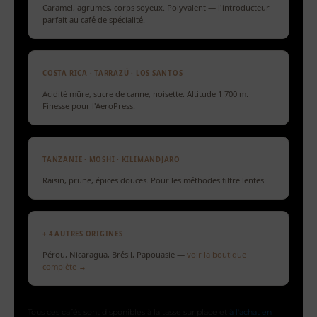
Caramel, agrumes, corps soyeux. Polyvalent — l'introducteur
parfait au café de spécialité.
COSTA RICA · TARRAZÚ · LOS SANTOS
Acidité mûre, sucre de canne, noisette. Altitude 1 700 m.
Finesse pour l'AeroPress.
TANZANIE · MOSHI · KILIMANDJARO
Raisin, prune, épices douces. Pour les méthodes filtre lentes.
+ 4 AUTRES ORIGINES
Pérou, Nicaragua, Brésil, Papouasie —
voir la boutique
complète →
Tous ces cafés sont disponibles à la tasse sur place et
à l'achat en