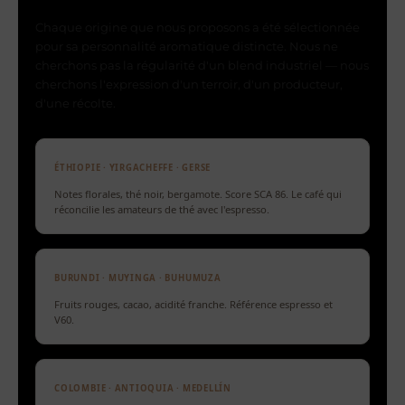
Chaque origine que nous proposons a été sélectionnée
pour sa personnalité aromatique distincte. Nous ne
cherchons pas la régularité d'un blend industriel — nous
cherchons l'expression d'un terroir, d'un producteur,
d'une récolte.
ÉTHIOPIE · YIRGACHEFFE · GERSE
Notes florales, thé noir, bergamote. Score SCA 86. Le café qui
réconcilie les amateurs de thé avec l'espresso.
BURUNDI · MUYINGA · BUHUMUZA
Fruits rouges, cacao, acidité franche. Référence espresso et
V60.
COLOMBIE · ANTIOQUIA · MEDELLÍN