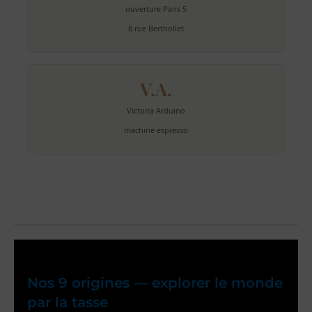
ouverture Paris 5
8 rue Berthollet
V.A.
Victoria Arduino
machine espresso
Nos 9 origines — explorer le monde
par la tasse