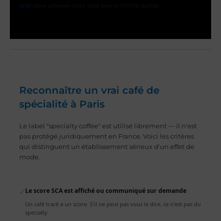
grain
pour préparer chez vous avec la même qualité.
Reconnaître un vrai café de
spécialité à Paris
Le label "specialty coffee" est utilisé librement — il n'est
pas protégé juridiquement en France. Voici les critères
qui distinguent un établissement sérieux d'un effet de
mode.
Le score SCA est affiché ou communiqué sur demande
✓
Un café tracé a un score. S'il ne peut pas vous le dire, ce n'est pas du
specialty.