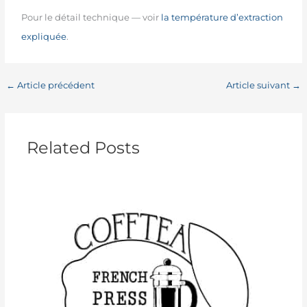
Pour le détail technique — voir
la température d’extraction
expliquée
.
←
Article précédent
Article suivant
→
Related Posts