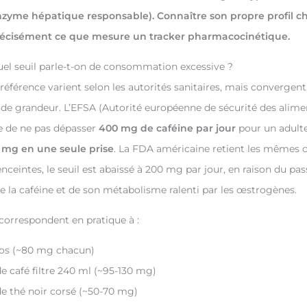
nzyme hépatique responsable). Connaître son propre profil c
précisément ce que mesure un tracker pharmacocinétique.
quel seuil parle-t-on de consommation excessive ?
 référence varient selon les autorités sanitaires, mais convergen
e grandeur. L’EFSA (Autorité européenne de sécurité des alime
de ne pas dépasser
400 mg de caféine par jour
pour un adult
 mg en une seule prise
. La FDA américaine retient les mêmes c
ceintes, le seuil est abaissé à 200 mg par jour, en raison du pa
e la caféine et de son métabolisme ralenti par les œstrogènes.
orrespondent en pratique à :
sos (~80 mg chacun)
de café filtre 240 ml (~95-130 mg)
de thé noir corsé (~50-70 mg)