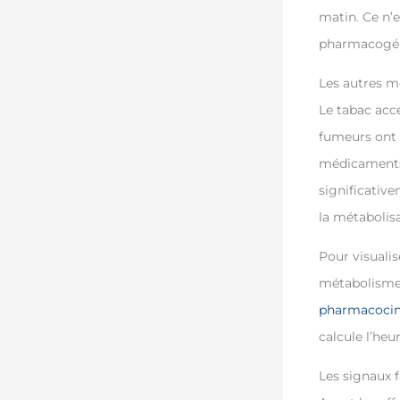
matin. Ce n’e
pharmacogén
Les autres m
Le tabac accé
fumeurs ont b
médicaments 
significativ
la métabolisa
Pour visuali
métabolisme,
pharmacocin
calcule l’heu
Les signaux 