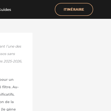
Guides
ITINÉRAIRE
nt l’une des
ssos sans
es 2025-2026,
 pour un
filtre. Au-
ficatifs.
on de la
 (le gène