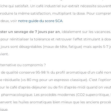
che qui satisfait. Un café industriel sur-extrait nécessite souven
produire la même satisfaction, multipliant la dose. Pour compre
 deux, voir
notre guide du score SCA
.
ster un sevrage de 7 jours par an
, idéalement sur les vacances
 pour réinitialiser la tolérance et retrouver l’effet stimulant à d
jours sont désagréables (maux de tête, fatigue) mais après 5-7 jo
vient.
alternative ou compromis ?
 de qualité conserve 95-98 % du profil aromatique d’un café nor
 résiduelle (vs 80 mg pour un espresso classique). C’est l’option
our le café d’après-déjeuner ou de fin d’après-midi quand on veut 
t pharmacologique. Les procédés modernes (CO2 supercritique,
servent les huiles aromatiques bien mieux que les anciens procé
ique.