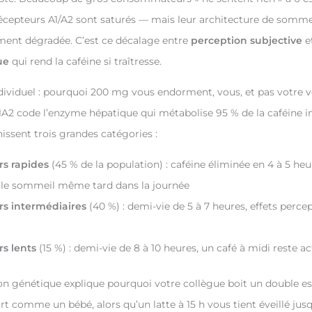
récepteurs A1/A2 sont saturés — mais leur architecture de sommei
ement dégradée. C’est ce décalage entre
perception subjective
e
ue
qui rend la caféine si traîtresse.
ndividuel : pourquoi 200 mg vous endorment, vous, et pas votre v
A2 code l’enzyme hépatique qui métabolise 95 % de la caféine i
nissent trois grandes catégories :
rs rapides
(45 % de la population) : caféine éliminée en 4 à 5 heu
 le sommeil même tard dans la journée
rs intermédiaires
(40 %) : demi-vie de 5 à 7 heures, effets percep
s lents
(15 %) : demi-vie de 8 à 10 heures, un café à midi reste act
ion génétique explique pourquoi votre collègue boit un double e
ort comme un bébé, alors qu’un latte à 15 h vous tient éveillé jusq