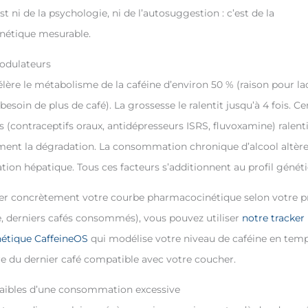
st ni de la psychologie, ni de l’autosuggestion : c’est de la
étique mesurable.
odulateurs
lère le métabolisme de la caféine d’environ 50 % (raison pour laq
esoin de plus de café). La grossesse le ralentit jusqu’à 4 fois. Ce
(contraceptifs oraux, antidépresseurs ISRS, fluvoxamine) ralent
ement la dégradation. La consommation chronique d’alcool altè
tion hépatique. Tous ces facteurs s’additionnent au profil génét
ser concrètement votre courbe pharmacocinétique selon votre pro
 derniers cafés consommés), vous pouvez utiliser
notre tracker
étique CaffeineOS
qui modélise votre niveau de caféine en temp
re du dernier café compatible avec votre coucher.
faibles d’une consommation excessive