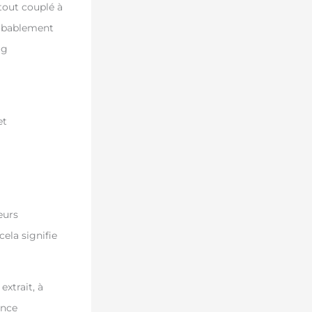
tout couplé à
robablement
mg
et
eurs
cela signifie
extrait, à
ence