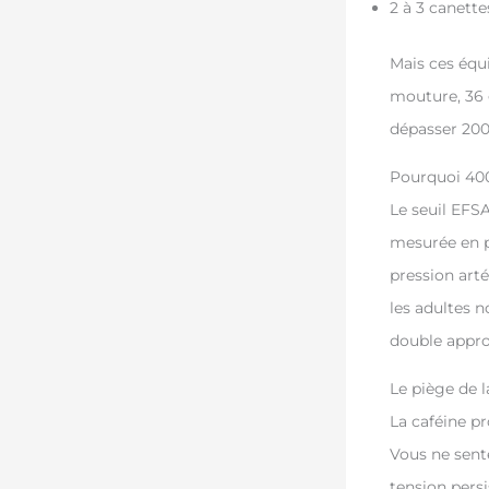
2 à 3 canett
Mais ces équ
mouture, 36 
dépasser 200
Pourquoi 40
Le seuil EFSA
mesurée en p
pression arté
les adultes n
double appro
Le piège de l
La caféine pr
Vous ne sente
tension pers