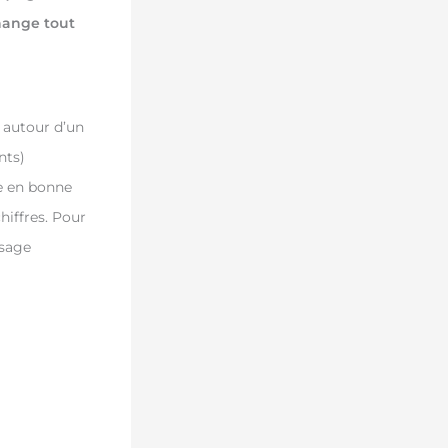
hange tout
t autour d’un
nts)
e en bonne
hiffres. Pour
ssage