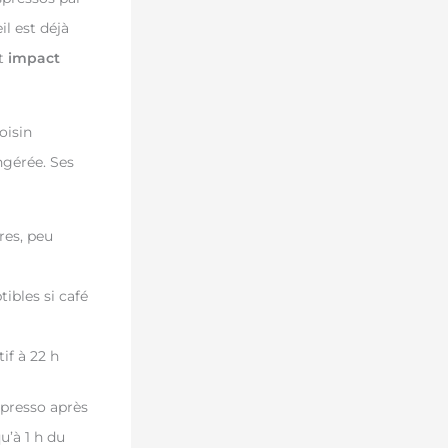
l est déjà
t
impact
oisin
ngérée. Ses
res, peu
tibles si café
if à 22 h
spresso après
u’à 1 h du