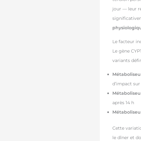
jour — leur 
significativ
physiologiq
Le facteur i
Le gène CYP1
variants défi
Métaboliseu
d’impact sur
Métaboliseu
après 14 h
Métaboliseur
Cette variat
le dîner et d