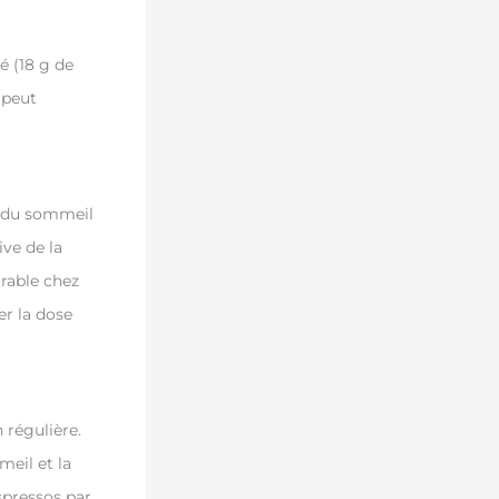
é (18 g de
 peut
ve du sommeil
ve de la
urable chez
er la dose
 régulière.
meil et la
spressos par