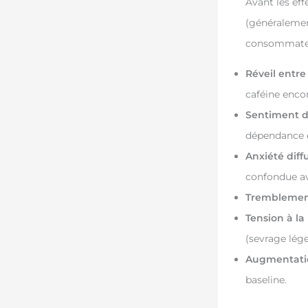
Avant les eff
(généralemen
consommateur
Réveil entre
caféine enco
Sentiment d
dépendance es
Anxiété diff
confondue av
Tremblement
Tension à l
(sevrage lége
Augmentatio
baseline.