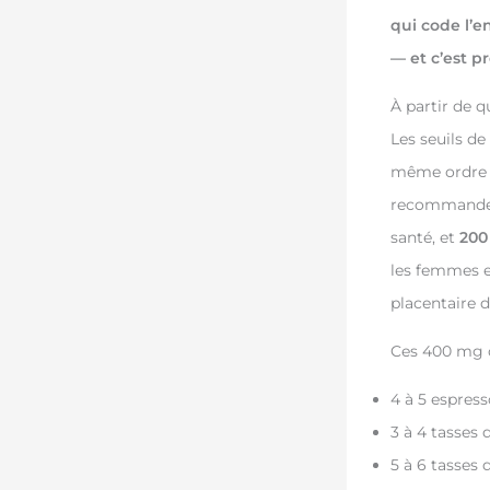
qui code l’e
— et c’est 
À partir de 
Les seuils de
même ordre d
recommande 
santé, et
200
les femmes en
placentaire d
Ces 400 mg c
4 à 5 espres
3 à 4 tasses 
5 à 6 tasses 