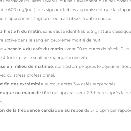
ets cardiovasculaires sévères, qui ne surviennent qu’à des doses 
t > 600 mg/jour), des signaux faibles apparaissent que la plupar
s apprennent à ignorer ou à attribuer à autre chose.
 3 h et 5 h du matin
, sans cause identifiable. Signature classiqu
re active dans le sang en deuxième moitié de nuit.
e « besoin » du café du matin
avant 30 minutes de réveil. Plus 
t forte, plus le seuil de manque arrive vite.
use en milieu de matinée
, qui s’estompe après le déjeuner. Sou
ec du stress professionnel.
 fin des extrémités
, surtout après 3-4 cafés rapprochés.
a nuque ou maux de tête
qui apparaissent 2-3 heures après la de
r).
n de la fréquence cardiaque au repos
de 5-10 bpm par rappor