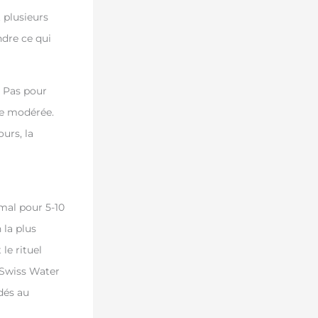
t plusieurs
ndre ce qui
. Pas pour
ose modérée.
urs, la
mal pour 5-10
 la plus
le rituel
 Swiss Water
dés au