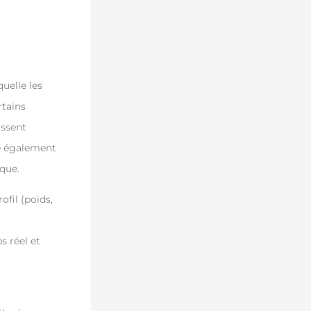
uelle les
rtains
issent
re également
ique.
fil (poids,
s réel et