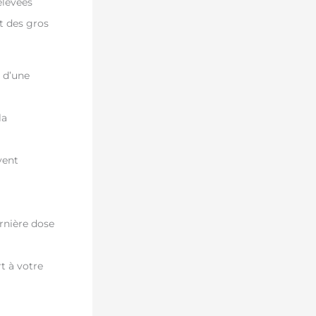
élevées
t des gros
e d’une
la
vent
rnière dose
t à votre