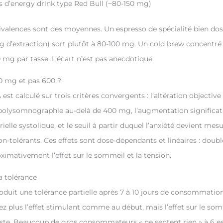
es d’energy drink type Red Bull (~80-150 mg)
ivalences sont des moyennes. Un espresso de spécialité bien dos
g d’extraction) sort plutôt à 80-100 mg. Un cold brew concentré
 mg par tasse. L’écart n’est pas anecdotique.
0 mg et pas 600 ?
 est calculé sur trois critères convergents : l’altération objecti
olysomnographie au-delà de 400 mg, l’augmentation significati
rielle systolique, et le seuil à partir duquel l’anxiété devient mes
on-tolérants. Ces effets sont dose-dépendants et linéaires : doubl
ximativement l’effet sur le sommeil et la tension.
a tolérance
oduit une tolérance partielle après 7 à 10 jours de consommation
z plus l’effet stimulant comme au début, mais l’effet sur le som
iste. Beaucoup de gros consommateurs « ne sentent rien » à 6 e