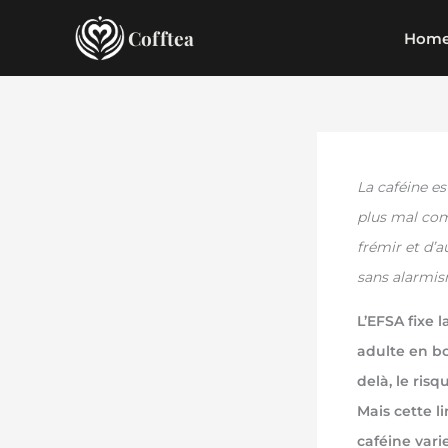
Aller
Cofftea
Hom
au
contenu
La caféine e
plus mal com
frémir et d’a
sans alarmism
L’EFSA fixe 
adulte en bo
delà, le ris
Mais cette l
caféine vari