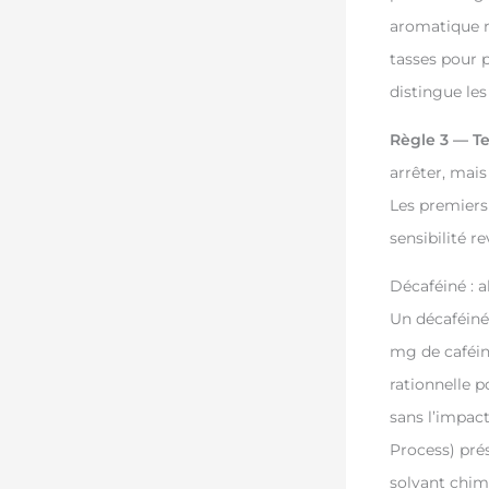
aromatique ri
tasses pour 
distingue les
Règle 3 — Te
arrêter, mais
Les premiers 
sensibilité re
Décaféiné : 
Un décaféiné
mg de caféine
rationnelle p
sans l’impac
Process) pré
solvant chim