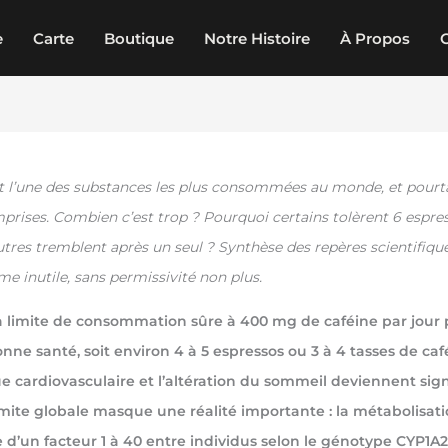
e
Carte
Boutique
Notre Histoire
À Propos
st l’une des substances les plus consommées au monde, et pourta
prises. Combien c’est trop ? Pourquoi certains tolèrent 6 espre
utres tremblent après un seul ? Synthèse des repères scientifiqu
e inutile, sans permissivité non plus.
la limite de consommation sûre à 400 mg de caféine par jour
nne santé, soit environ 4 à 5 espressos ou 3 à 4 tasses de café 
que cardiovasculaire et l’altération du sommeil deviennent signi
imite globale masque une réalité importante : la métabolisati
e d’un facteur 1 à 40 entre individus selon le génotype CYP1A2