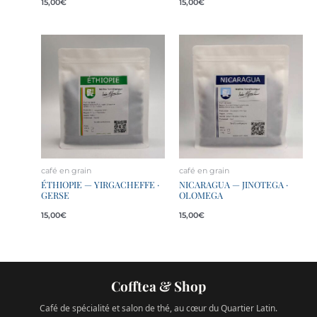
15,00
€
15,00
€
café en grain
café en grain
ÉTHIOPIE — YIRGACHEFFE ·
NICARAGUA — JINOTEGA ·
GERSE
OLOMEGA
15,00
€
15,00
€
Cofftea & Shop
Café de spécialité et salon de thé, au cœur du Quartier Latin.