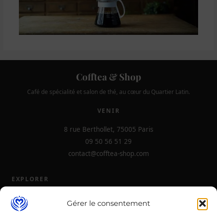
Cofftea & Shop
Café de spécialité et salon de thé, au cœur du Quartier Latin.
VENIR
8 rue Berthollet, 75005 Paris
09 50 56 51 29
contact@cofftea-shop.com
EXPLORER
La carte
Gérer le consentement
Boutique