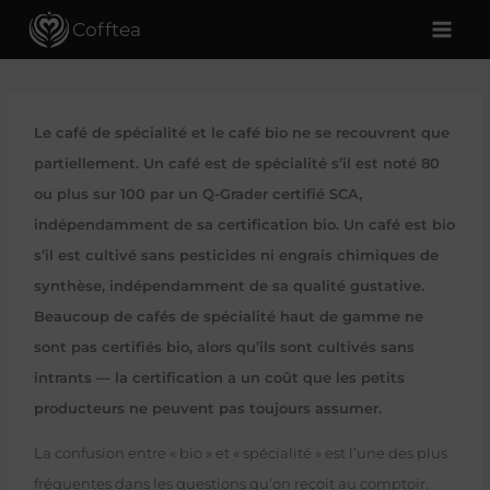
Aller
Cofftea
au
contenu
Le café de spécialité et le café bio ne se recouvrent que
partiellement. Un café est de spécialité s’il est noté 80
ou plus sur 100 par un Q-Grader certifié SCA,
indépendamment de sa certification bio. Un café est bio
s’il est cultivé sans pesticides ni engrais chimiques de
synthèse, indépendamment de sa qualité gustative.
Beaucoup de cafés de spécialité haut de gamme ne
sont pas certifiés bio, alors qu’ils sont cultivés sans
intrants — la certification a un coût que les petits
producteurs ne peuvent pas toujours assumer.
La confusion entre « bio » et « spécialité » est l’une des plus
fréquentes dans les questions qu’on reçoit au comptoir.