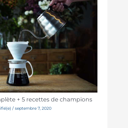
plète + 5 recettes de champions
fié(e)
/
septembre 7, 2020