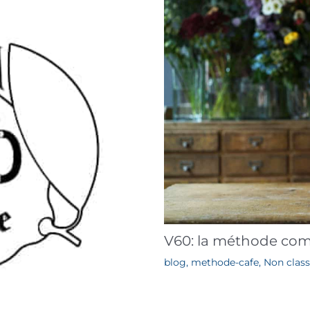
V60: la méthode com
blog
,
methode-cafe
,
Non classi