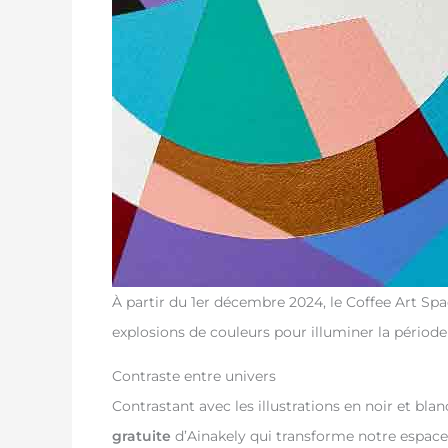
À partir du 1er décembre 2024, le Coffee Art Sp
explosions de couleurs pour illuminer la période 
Contraste entre univers
Contrastant avec les illustrations en noir et bla
gratuite
d’Ainakely qui transforme notre espace