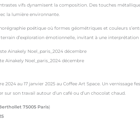
ntrastes vifs dynamisent la composition. Des touches métalliques,
vec la lumière environnante.
horégraphie poétique où formes géométriques et couleurs s’entr
 terrain d’exploration émotionnelle, invitant à une interprétatio
tiste Ainakely Noel_paris_2024 décembre
e 2024 au 17 janvier 2025 au Coffee Art Space. Un vernissage fest
er sur son travail autour d’un café ou d’un chocolat chaud.
Berthollet 75005 Paris
)
25