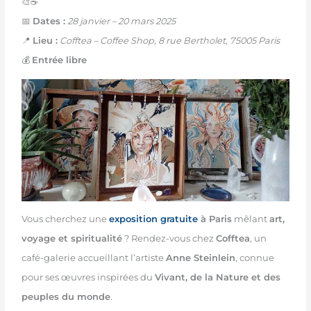
🎨☕
📅
Dates :
28 janvier – 20 mars 2025
📍
Lieu :
Cofftea – Coffee Shop, 8 rue Bertholet, 75005 Paris
💰
Entrée libre
Vous cherchez une
exposition gratuite
à Paris
mêlant
art,
voyage et spiritualité
? Rendez-vous chez
Cofftea
, un
café-galerie accueillant l’artiste
Anne Steinlein
, connue
pour ses œuvres inspirées du
Vivant, de la Nature et des
peuples du monde
.