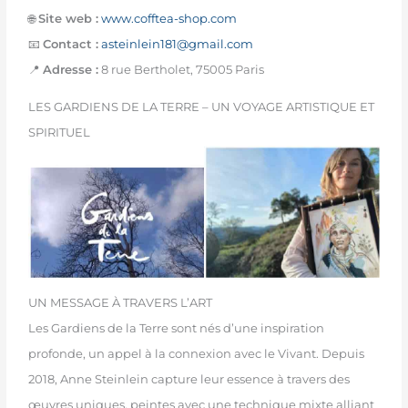
🌐
Site web :
www.cofftea-shop.com
📧
Contact :
asteinlein181@gmail.com
📍
Adresse :
8 rue Bertholet, 75005 Paris
LES GARDIENS DE LA TERRE – UN VOYAGE ARTISTIQUE ET
SPIRITUEL
UN MESSAGE À TRAVERS L’ART
Les Gardiens de la Terre sont nés d’une inspiration
profonde, un appel à la connexion avec le Vivant. Depuis
2018, Anne Steinlein capture leur essence à travers des
œuvres uniques, peintes avec une technique mixte alliant