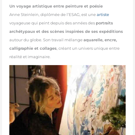
Un voyage artistique entre peinture et poésie
Anne Steinlein, diplômée de l’ESAG, est une
artiste
voyageuse qui peint depuis des années des
portraits
archétypaux et des scènes inspirées de ses expéditions
autour du globe. Son travail mélange
aquarelle, encre,
calligraphie et collages
, créant un univers unique entre
réalité et imaginaire.