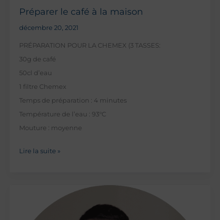
Préparer le café à la maison
décembre 20, 2021
PRÉPARATION POUR LA CHEMEX (3 TASSES:
30g de café
50cl d’eau
1 filtre Chemex
Temps de préparation : 4 minutes
Température de l’eau : 93°C
Mouture : moyenne
Préparer
Lire la suite »
le
café
à
la
maison