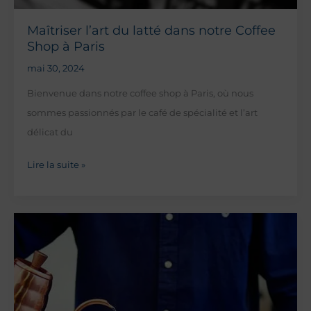
Maîtriser l’art du latté dans notre Coffee
Shop à Paris
mai 30, 2024
Bienvenue dans notre coffee shop à Paris, où nous
sommes passionnés par le café de spécialité et l’art
délicat du
Maîtriser
Lire la suite »
l’art
du
latté
dans
notre
Coffee
Shop