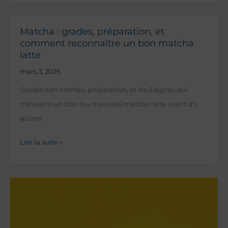
café
en
Matcha : grades, préparation, et
grain
comment reconnaître un bon matcha
—
latte
guide
mars 3, 2025
technique
Grades non normés, préparation, et les 5 signes qui
:
trahissent un bon (ou mauvais) matcha latte avant d’y
mouture,
goûter.
torréfaction,
conservation,
Matcha
Lire la suite »
score
:
SCA
grades,
préparation,
et
comment
reconnaître