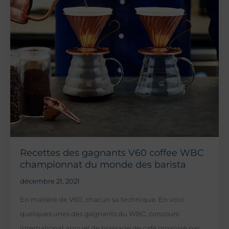
à
Paris
Recettes des gagnants V60 coffee WBC
championnat du monde des barista
décembre 21, 2021
En matière de V60, chacun sa technique. En voici
quelques unes des gagnants du WBC, concours
international annuel de brassage de café organisé par