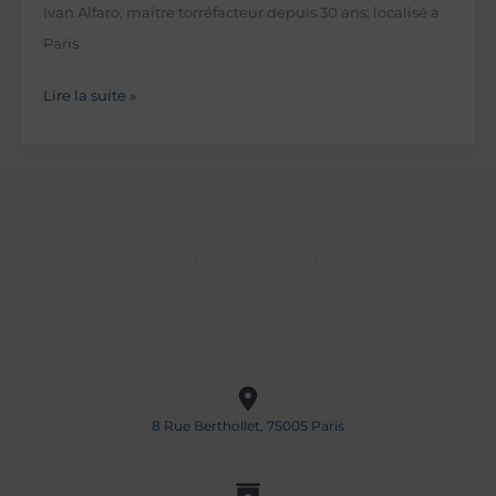
Ivan Alfaro, maître torréfacteur depuis 30 ans; localisé à
Paris
Maître
Lire la suite »
torréfacteur
de
cafés
Petit déjeuner, déjeuner, goûter, brunch
de
spécialités,
Cofftea Shop Paris
portrait
Cofftea Shop est un
Coffee Shop Parisien
mêlant art et convivialité,
d’
pour se détendre ou travailler
dans le Quartier Latin
.
“Ivan
Alfaro”
8 Rue Berthollet, 75005 Paris