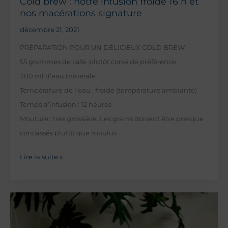
Cold brew : notre infusion froide 16 h et
nos macérations signature
décembre 21, 2021
PRÉPARATION POUR UN DÉLICIEUX COLD BREW
55 grammes de café, plutôt corsé de préférence
700 ml d’eau minérale
Température de l’eau : froide (température ambiante)
Temps d’infusion : 12 heures
Mouture : très grossière. Les grains doivent être presque
concassés plutôt que moulus
Cold
Lire la suite »
brew
:
notre
infusion
froide