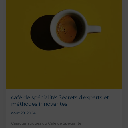
un
bon
matcha
latte
café de spécialité: Secrets d’experts et
méthodes innovantes
août 29, 2024
Caractéristiques du Café de Spécialité