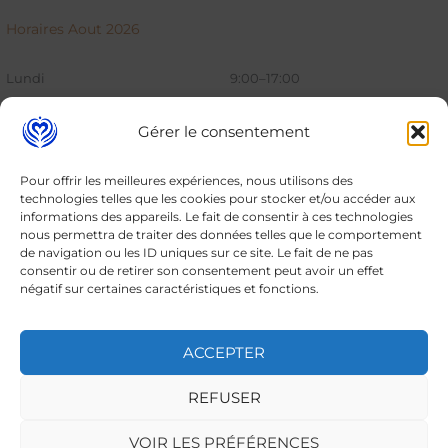
Horaires Aout 2026
Lundi
9:00–17:00
Mardi
9:00–17:00
Gérer le consentement
Mercredi
9:00–17:00
Pour offrir les meilleures expériences, nous utilisons des
Jeudi
9:00–17:00
technologies telles que les cookies pour stocker et/ou accéder aux
informations des appareils. Le fait de consentir à ces technologies
nous permettra de traiter des données telles que le comportement
Vendredi
9:00–17:00
de navigation ou les ID uniques sur ce site. Le fait de ne pas
consentir ou de retirer son consentement peut avoir un effet
Samedi
9:00–17:00
négatif sur certaines caractéristiques et fonctions.
Dimanche
9:00–17:00
ACCEPTER
REFUSER
Tous droits réservés © 2026 Cofftea-shop.com
VOIR LES PRÉFÉRENCES