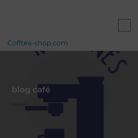
Aller
au
contenu
Cofftea-shop.com
blog café
Accueil
blog café