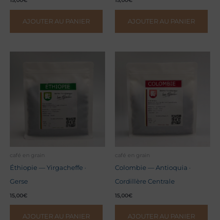
15,00
€
15,00
€
AJOUTER AU PANIER
AJOUTER AU PANIER
café en grain
café en grain
Éthiopie — Yirgacheffe ·
Colombie — Antioquia ·
Gerse
Cordillère Centrale
15,00
€
15,00
€
AJOUTER AU PANIER
AJOUTER AU PANIER