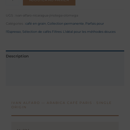
de
Nicaragua
UGS :
ivan-alfaro-nicaragua-jinotega-olomega
—
Catégories :
café en grain
,
Collection permanente
,
Parfais pour
Jinotega
l'Espresso
,
Sélection de cafés Filtres: L'idéal pour les méthodes douces
·
Olomega
Description
Informations complémentaires
Avis (0)
IVAN ALFARO — ARABICA CAFÉ PARIS · SINGLE
ORIGIN