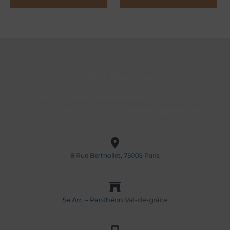
Petit déjeuner, déjeuner, goûter, brunch
Cofftea Shop Paris
Cofftea Shop est un
Coffee Shop Parisien
mêlant art et convivialité,
pour se détendre ou travailler
dans le Quartier Latin
.
8 Rue Berthollet, 75005 Paris
5e Arr. – Panthéon
Val-de-grâce