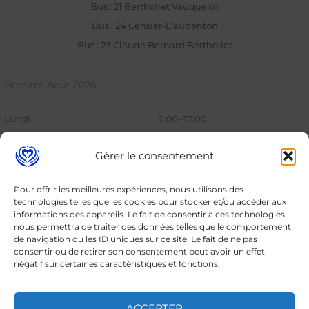
Bus : 21 Berthollet Vauquelin
Bus : 24 Censier-Daubenton
Bus : 27 Claude Bernard Berthollet
Horaires Aout 2026
Lundi
9:00–17:00
Mardi
9:00–17:00
Gérer le consentement
Mercredi
9:00–17:00
Pour offrir les meilleures expériences, nous utilisons des
technologies telles que les cookies pour stocker et/ou accéder aux
Jeudi
9:00–17:00
informations des appareils. Le fait de consentir à ces technologies
nous permettra de traiter des données telles que le comportement
Vendredi
9:00–17:00
de navigation ou les ID uniques sur ce site. Le fait de ne pas
consentir ou de retirer son consentement peut avoir un effet
Samedi
9:00–17:00
négatif sur certaines caractéristiques et fonctions.
Dimanche
9:00–17:00
ACCEPTER