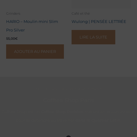
Grinders
Café et thé
HARIO – Moulin mini Slim
Wulong | PENSÉE LETTRÉE
Pro Silver
LIRE LA SUITE
55,00
€
AJOUTER AU PANIER
Petit déjeuner, déjeuner, goûter, brunch
Cofftea Shop Paris
Cofftea Shop est un
Coffee Shop Parisien
mêlant art et convivialité,
pour se détendre ou travailler
dans le Quartier Latin
.