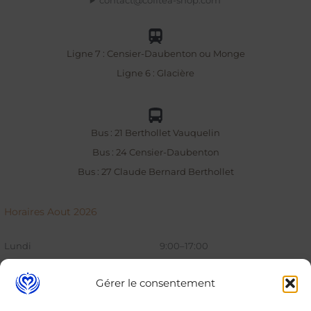
contact@cofftea-shop.com
Ligne 7 : Censier-Daubenton ou Monge
Ligne 6 : Glacière
Bus : 21 Berthollet Vauquelin
Bus : 24 Censier-Daubenton
Bus : 27 Claude Bernard Berthollet
Horaires Aout 2026
Lundi
9:00–17:00
Mardi
9:00–17:00
Gérer le consentement
Mercredi
9:00–17:00