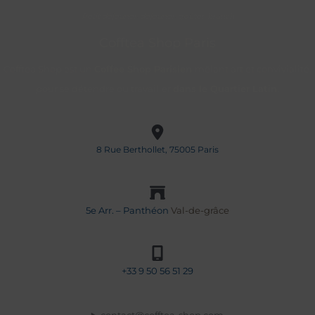
Petit déjeuner, déjeuner, goûter, brunch
coffee
WBC
Cofftea Shop Paris
championnat
Cofftea Shop est un
Coffee Shop Parisien
mêlant art et convivialité,
du
pour se détendre ou travailler
dans le Quartier Latin
.
monde
des
barista
8 Rue Berthollet, 75005 Paris
5e Arr. – Panthéon
Val-de-grâce
+33
9 50 56 51 29