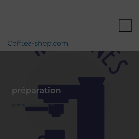
Aller
au
contenu
Cofftea-shop.com
préparation
Accueil
préparation