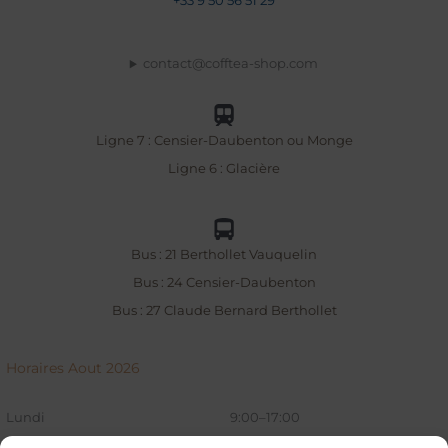
+33
9 50 56 51 29
contact@cofftea-shop.com
Ligne 7 : Censier-Daubenton ou Monge
Ligne 6 : Glacière
Bus : 21 Berthollet Vauquelin
Bus : 24 Censier-Daubenton
Bus : 27 Claude Bernard Berthollet
Horaires Aout 2026
Lundi
9:00–17:00