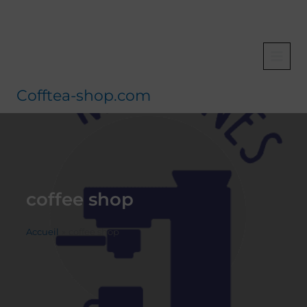
Aller
au
contenu
Cofftea-shop.com
coffee shop
Accueil
coffee shop