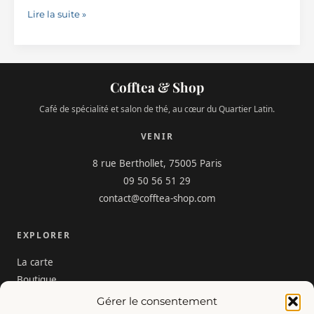
Recettes
Lire la suite »
des
gagnants
V60
Cofftea & Shop
coffee
Café de spécialité et salon de thé, au cœur du Quartier Latin.
WBC
championnat
VENIR
du
8 rue Berthollet, 75005 Paris
monde
09 50 56 51 29
des
contact@cofftea-shop.com
barista
EXPLORER
La carte
Boutique
Notre histoire
Gérer le consentement