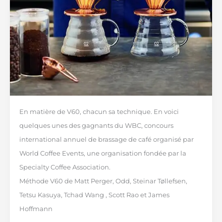
En matière de V60, chacun sa technique. En voici
quelques unes des gagnants du WBC, concours
international annuel de brassage de café organisé par
World Coffee Events, une organisation fondée par la
Specialty Coffee Association.
Méthode V60 de Matt Perger, Odd, Steinar Tøllefsen,
Tetsu Kasuya, Tchad Wang , Scott Rao et James
Hoffmann