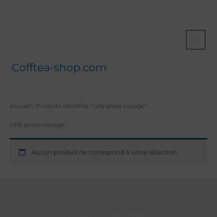
Aller
au
contenu
Cofftea-shop.com
Accueil
/ Produits identifiés “café press voyage”
café press voyage
Aucun produit ne correspond à votre sélection.
Petit déjeuner, déjeuner, goûter, brunch
Cofftea Shop Paris