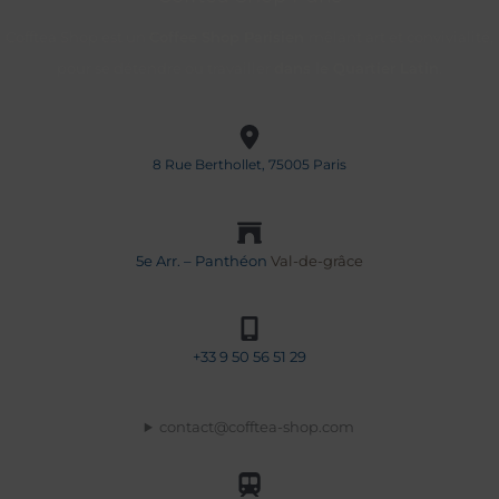
Cofftea Shop est un
Coffee Shop Parisien
mêlant art et convivialité,
pour se détendre ou travailler
dans le Quartier Latin
.
8 Rue Berthollet, 75005 Paris
5e Arr. – Panthéon
Val-de-grâce
+33
9 50 56 51 29
contact@cofftea-shop.com