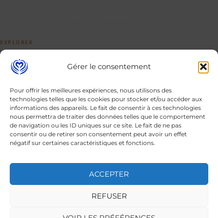
09 50 56 51 29
contact@cofftea-shop.com
EXPLORER
La carte
Gérer le consentement
Boutique
Notre histoire
Pour offrir les meilleures expériences, nous utilisons des
À propos
technologies telles que les cookies pour stocker et/ou accéder aux
informations des appareils. Le fait de consentir à ces technologies
Privatiser 30 pers.
nous permettra de traiter des données telles que le comportement
Guides
de navigation ou les ID uniques sur ce site. Le fait de ne pas
consentir ou de retirer son consentement peut avoir un effet
SUIVRE
négatif sur certaines caractéristiques et fonctions.
Instagram
Facebook
ACCEPTER
REFUSER
Tous droits réservés © 2026 Cofftea
VOIR LES PRÉFÉRENCES