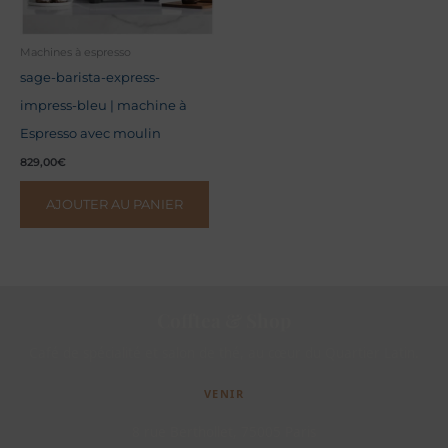
Machines à espresso
sage-barista-express-
impress-bleu | machine à
Espresso avec moulin
829,00
€
AJOUTER AU PANIER
Cofftea & Shop
Café de spécialité et salon de thé, au cœur du Quartier Latin.
VENIR
8 rue Berthollet, 75005 Paris